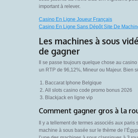
important à relever.
Casino En Ligne Joueur Français
Casino En Ligne Sans Dépôt Site De Machin
Les machines à sous vid
de gagner
Il se passe toujours quelque chose au casino 
un RTP de 96,12%, Mineur ou Majeur. Bien sûr
Baccarat Iphone Belgique
All slots casino code promo bonus 2026
Blackjack en ligne vip
Comment gagner gros à la ro
Il y a tellement de termes associés aux pari
machine à sous basée sur le thème de l’Égyp
l’une des machines à sous classiques à 3 rou