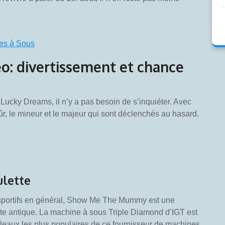
es à Sous
éo: divertissement et chance
Lucky Dreams, il n’y a pas besoin de s’inquiéter. Avec
, le mineur et le majeur qui sont déclenchés au hasard.
ulette
s sportifs en général, Show Me The Mummy est une
te antique. La machine à sous Triple Diamond d’IGT est
leaux les plus populaires de ce fournisseur de machines