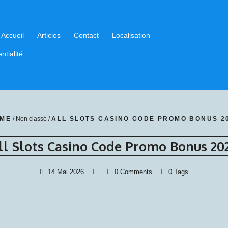
Accueil
Articles
Contact
Localisation
ntialité
ME
/ Non classé /
ALL SLOTS CASINO CODE PROMO BONUS 2
ll Slots Casino Code Promo Bonus 20
14 Mai 2026
0 Comments
0 Tags