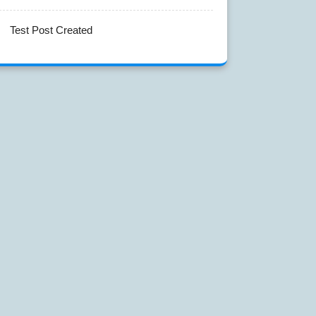
Test Post Created